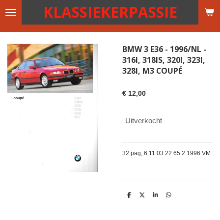
KLASSIEKERPASSIE
Ga
direct
naar
de
BMW 3 E36 - 1996/NL -
hoofdinhoud
316I, 318IS, 320I, 323I,
328I, M3 COUPÉ
€ 12,00
Uitverkocht
32 pag; 6 11 03 22 65 2 1996 VM
D
D
S
D
e
e
h
e
l
e
a
l
e
l
r
e