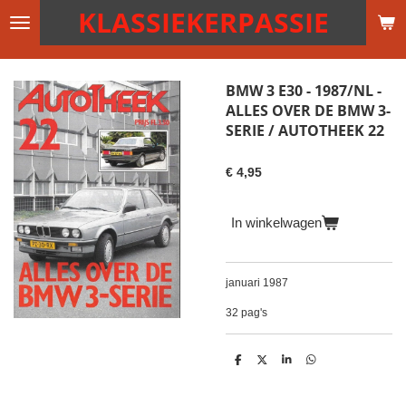
KLASSIEKERPASSIE
Ga
direct
naar
de
BMW 3 E30 - 1987/NL -
hoofdinhoud
ALLES OVER DE BMW 3-
SERIE / AUTOTHEEK 22
€ 4,95
In winkelwagen
januari 1987
32 pag's
D
D
S
D
e
e
h
e
l
e
a
l
e
l
r
e