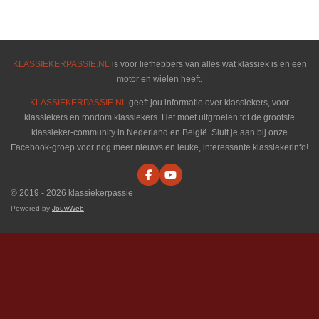
l
e
a
l
e
l
r
e
n
e
n
KLASSIEKERPASSIE.NL
is voor liefhebbers van alles wat klassiek is en een
motor en wielen heeft.
KLASSIEKERPASSIE.NL
geeft jou informatie over klassiekers, voor
klassiekers en rondom klassiekers. Het moet uitgroeien tot de grootste
klassieker-community in Nederland en België. Sluit je aan bij onze
Facebook-groep voor nog meer nieuws en leuke, interessante klassiekerinfo!
F
Y
a
o
© 2019 - 2026 klassiekerpassie
c
u
e
T
Powered by
JouwWeb
b
u
o
b
o
e
k