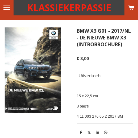
KLASSIEKERPASSIE
Ga
direct
naar
de
BMW X3 G01 - 2017/NL
hoofdinhoud
- DE NIEUWE BMW X3
(INTROBROCHURE)
€ 3,00
Uitverkocht
15 x 22,5 cm
8 pag's
4 11 003 276 65 2 2017 BM
D
D
S
D
e
e
h
e