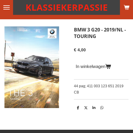
KLASSIEKERPASSIE
Ga
direct
naar
de
BMW 3 G20 - 2019/NL -
hoofdinhoud
TOURING
€ 4,00
In winkelwagen
44 pag; 411 003 123 651 2019
CB
D
D
S
D
e
e
h
e
l
e
a
l
e
l
r
e
n
e
n