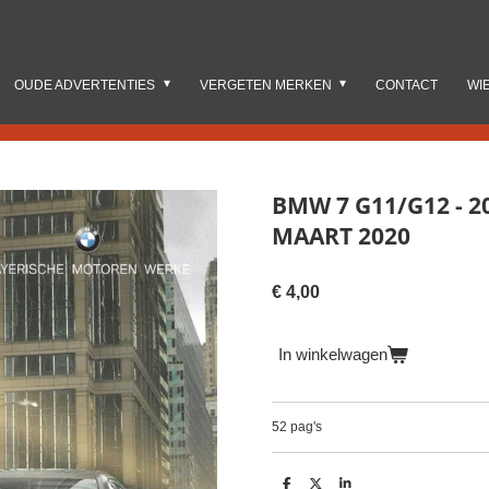
OUDE ADVERTENTIES
VERGETEN MERKEN
CONTACT
WI
BMW 7 G11/G12 - 20
MAART 2020
€ 4,00
In winkelwagen
52 pag's
D
D
S