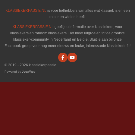
KLASSIEKERPASSIE.NL
is voor liefhebbers van alles wat klassiek is en een
motor en wielen heeft.
KLASSIEKERPASSIE.NL
geeft jou informatie over klassiekers, voor
klassiekers en rondom klassiekers. Het moet uitgroeien tot de grootste
klassieker-community in Nederland en België. Sluit je aan bij onze
Facebook-groep voor nog meer nieuws en leuke, interessante klassiekerinfo!
F
Y
a
o
© 2019 - 2026 klassiekerpassie
c
u
e
T
Powered by
JouwWeb
b
u
o
b
o
e
k