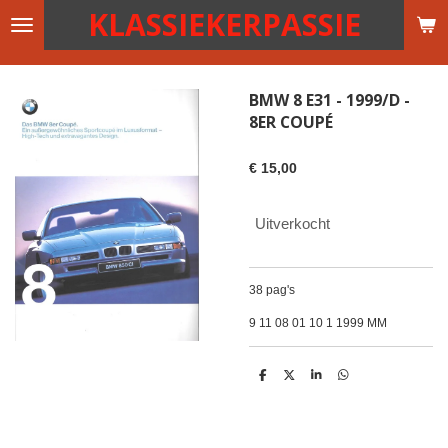
KLASSIEKERPASSIE
Ga
direct
naar
de
BMW 8 E31 - 1999/D -
hoofdinhoud
8ER COUPÉ
€ 15,00
Uitverkocht
38 pag's
9 11 08 01 10 1 1999 MM
D
D
S
D
e
e
h
e
l
e
a
l
e
l
r
e
n
e
n