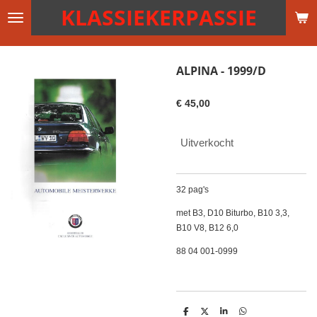
KLASSIEKERPASSIE
Ga
direct
naar
de
ALPINA - 1999/D
hoofdinhoud
€ 45,00
Uitverkocht
32 pag's
met B3, D10 Biturbo, B10 3,3,
B10 V8, B12 6,0
88 04 001-0999
D
D
S
D