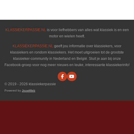
e
e
h
e
l
e
a
l
e
l
r
e
n
e
n
KLASSIEKERPASSIE.NL
is voor liefhebbers van alles wat klassiek is en een
motor en wielen heeft.
KLASSIEKERPASSIE.NL
geeft jou informatie over klassiekers, voor
klassiekers en rondom klassiekers. Het moet uitgroeien tot de grootste
klassieker-community in Nederland en België. Sluit je aan bij onze
Facebook-groep voor nog meer nieuws en leuke, interessante klassiekerinfo!
F
Y
a
o
© 2019 - 2026 klassiekerpassie
c
u
e
T
Powered by
JouwWeb
b
u
o
b
o
e
k