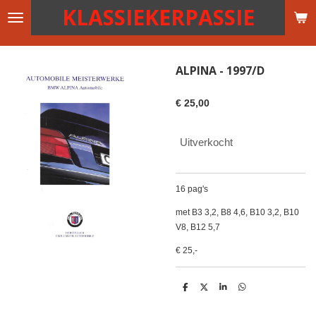
KLASSIEKERPASSIE
Ga
direct
naar
de
ALPINA - 1997/D
hoofdinhoud
€ 25,00
Uitverkocht
16 pag's
met B3 3,2, B8 4,6, B10 3,2, B10
V8, B12 5,7
€ 25,-
D
D
S
D
e
e
h
e
l
e
a
l
e
l
r
e