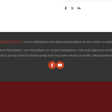
D
D
S
e
e
h
l
e
a
e
l
r
n
e
EKERPASSIE.NL
is voor liefhebbers van alles wat klassiek is en een motor en wiel
 over klassiekers, voor klassiekers en rondom klassiekers. Het moet uitgroeien tot
luit je aan bij onze Facebook-groep voor nog meer nieuws en leuke, interessante kl
F
Y
a
o
c
u
e
T
b
u
o
b
o
e
k