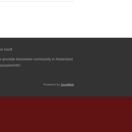
en heeft.
 de grootste klassieker-community in Nederland
assiekerinfo!
Powered by
JouwWeb