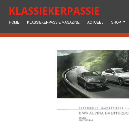
Ga
KLASSIEKERPASSIE
direct
naar
HOME
KLASSIEKERPASSIE MAGAZINE
ACTUEEL
SHOP
de
hoofdinhoud