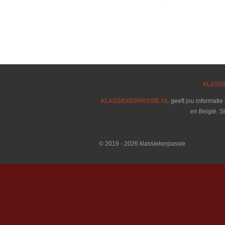
KLASSI
KLASSIEKERPASSIE.NL
geeft jou informatie
en België. S
© 2019 - 2026 klassiekerpassie