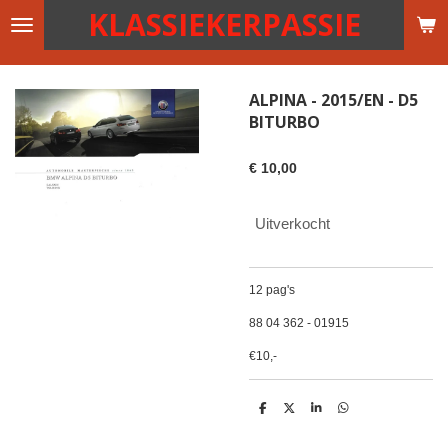
KLASSIEKERPASSIE
Ga
direct
naar
de
ALPINA - 2015/EN - D5
hoofdinhoud
BITURBO
€ 10,00
Uitverkocht
12 pag's
88 04 362 - 01915
€10,-
D
D
S
D
e
e
h
e
l
e
a
l