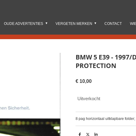
OUDE ADVERTENTIES
VERGETEN MERKEN
CONTACT
WI
BMW 5 E39 - 1997/
PROTECTION
€ 10,00
Uitverkocht
8 pag horizontaal uitklapbare folder
D
D
S