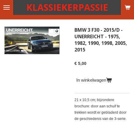
KLASSIEKERPASSIE
Ga
direct
naar
de
BMW 3 F30 - 2015/D -
hoofdinhoud
UNERREICHT - 1975,
1982, 1990, 1998, 2005,
2015
€ 5,00
In winkelwagen
21 x 10,5 cm; bijzondere
brochure: door aan schuif te
trekken wordt er gebladerd door
de geschiedenis van de 3-serie.