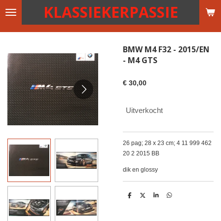
KLASSIEKERPASSIE
Ga
direct
naar
de
BMW M4 F32 - 2015/EN
hoofdinhoud
- M4 GTS
€ 30,00
Uitverkocht
26 pag; 28 x 23 cm; 4 11 999 462
20 2 2015 BB
dik en glossy
D
D
S
D
e
e
h
e
l
e
a
l
e
l
r
e