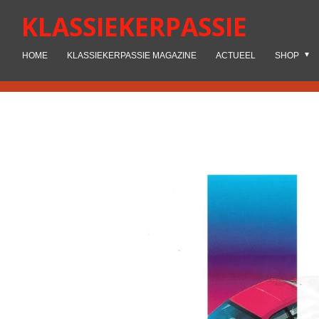
Ga
KLASSIEKERPASSIE
direct
naar
HOME
KLASSIEKERPASSIE MAGAZINE
ACTUEEL
SHOP
de
hoofdinhoud