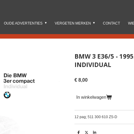
OUDE ADVERTENTIES
VERGETEN MERKEN
CONTACT
WI
BMW 3 E36/5 - 199
INDIVIDUAL
€ 8,00
In winkelwagen
12 pag; 511 300 610 ZS-D
D
D
S