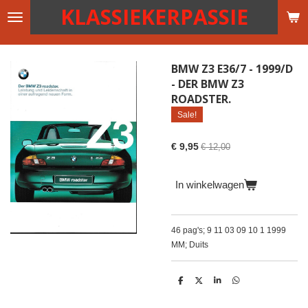
KLASSIEKERPASSIE
Ga
direct
naar
de
BMW Z3 E36/7 - 1999/D
hoofdinhoud
- DER BMW Z3
ROADSTER.
Sale!
€ 9,95
€ 12,00
In winkelwagen
46 pag's; 9 11 03 09 10 1 1999
MM; Duits
D
D
S
D
e
e
h
e
l
e
a
l