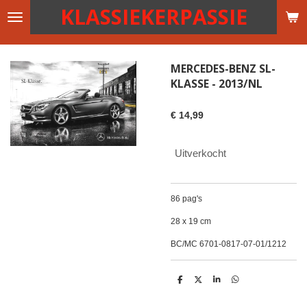
KLASSIEKERPASSIE
Ga
direct
naar
de
MERCEDES-BENZ SL-
hoofdinhoud
KLASSE - 2013/NL
€ 14,99
Uitverkocht
86 pag's
28 x 19 cm
BC/MC 6701-0817-07-01/1212
D
D
S
D
e
e
h
e
l
e
a
l