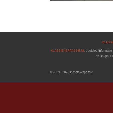
KLASSI
KLASSIEKERPASSIE.NL
geeft jou informatie
en België. S
© 2019 - 2026 klassiekerpassie