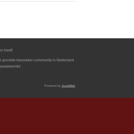
en heeft.
 de grootste klassieker-community in Nederland
assiekerinfo!
Powered by
JouwWeb