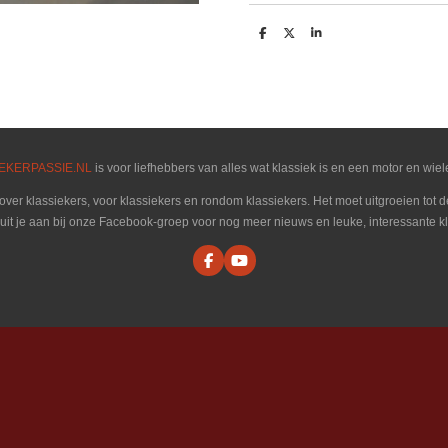
D
D
S
e
e
h
l
e
a
e
l
r
n
e
EKERPASSIE.NL
is voor liefhebbers van alles wat klassiek is en een motor en wiel
 over klassiekers, voor klassiekers en rondom klassiekers. Het moet uitgroeien tot
luit je aan bij onze Facebook-groep voor nog meer nieuws en leuke, interessante kl
F
Y
a
o
c
u
e
T
b
u
o
b
o
e
k