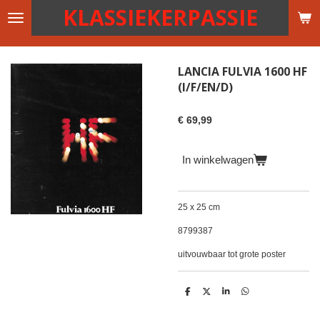
KLASSIEKERPASSIE
Ga
direct
naar
de
LANCIA FULVIA 1600 HF
hoofdinhoud
(I/F/EN/D)
€ 69,99
In winkelwagen
25 x 25 cm
8799387
uitvouwbaar tot grote poster
D
D
S
D
e
e
h
e
l
e
a
l