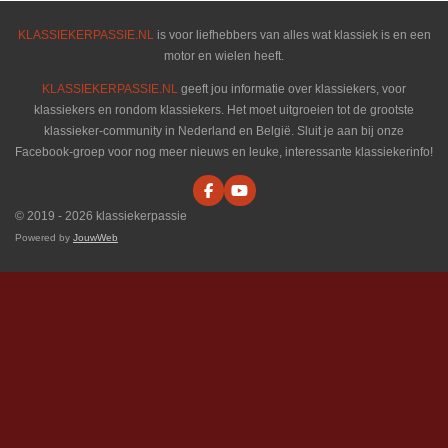
KLASSIEKERPASSIE.NL
is voor liefhebbers van alles wat klassiek is en een
motor en wielen heeft.
KLASSIEKERPASSIE.NL
geeft jou informatie over klassiekers, voor
klassiekers en rondom klassiekers. Het moet uitgroeien tot de grootste
klassieker-community in Nederland en België. Sluit je aan bij onze
Facebook-groep voor nog meer nieuws en leuke, interessante klassiekerinfo!
F
Y
a
o
© 2019 - 2026 klassiekerpassie
c
u
e
T
Powered by
JouwWeb
b
u
o
b
o
e
k