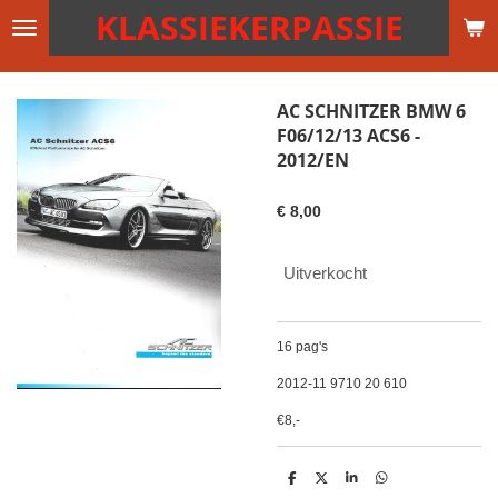
KLASSIEKERPASSIE
Ga
direct
naar
de
AC SCHNITZER BMW 6
hoofdinhoud
F06/12/13 ACS6 -
2012/EN
€ 8,00
Uitverkocht
16 pag's
2012-11 9710 20 610
€8,-
D
D
S
D
e
e
h
e