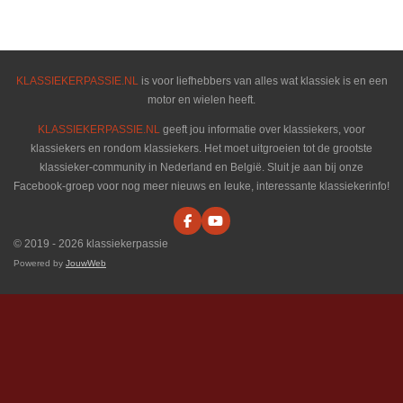
l
e
a
l
e
l
r
e
n
e
n
KLASSIEKERPASSIE.NL
is voor liefhebbers van alles wat klassiek is en een
motor en wielen heeft.
KLASSIEKERPASSIE.NL
geeft jou informatie over klassiekers, voor
klassiekers en rondom klassiekers. Het moet uitgroeien tot de grootste
klassieker-community in Nederland en België. Sluit je aan bij onze
Facebook-groep voor nog meer nieuws en leuke, interessante klassiekerinfo!
F
Y
a
o
© 2019 - 2026 klassiekerpassie
c
u
e
T
Powered by
JouwWeb
b
u
o
b
o
e
k