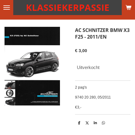
KLASSIEKERPASSIE
Ga
direct
naar
de
AC SCHNITZER BMW X3
hoofdinhoud
F25 - 2011/EN
€ 3,00
Uitverkocht
2 pag's
9740 20 280, 05/2011
€3,-
D
D
S
D
e
e
h
e
l
e
a
l