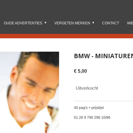
OUDE ADVERTENTIES
VERGETEN MERKEN
CONTACT
WI
BMW - MINIATURE
€ 5,00
Uitverkocht
40 pag's + prijslijst
01 26 9 790 296 10/96