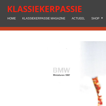
Ga
KLASSIEKERPASSIE
direct
naar
HOME
KLASSIEKERPASSIE MAGAZINE
ACTUEEL
SHOP
de
hoofdinhoud