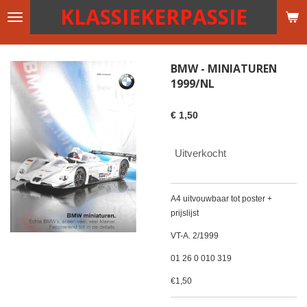
KLASSIEKERPASSIE
Ga
direct
naar
de
BMW - MINIATUREN
hoofdinhoud
1999/NL
€ 1,50
Uitverkocht
A4 uitvouwbaar tot poster +
prijslijst
VT-A. 2/1999
01 26 0 010 319
€1,50