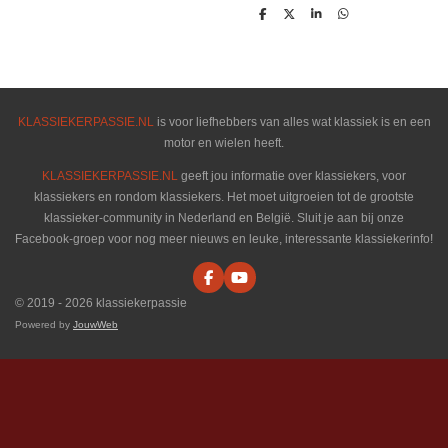
D
D
S
D
e
e
h
e
l
e
a
l
e
l
r
e
n
e
n
KLASSIEKERPASSIE.NL
is voor liefhebbers van alles wat klassiek is en een
motor en wielen heeft.
KLASSIEKERPASSIE.NL
geeft jou informatie over klassiekers, voor
klassiekers en rondom klassiekers. Het moet uitgroeien tot de grootste
klassieker-community in Nederland en België. Sluit je aan bij onze
Facebook-groep voor nog meer nieuws en leuke, interessante klassiekerinfo!
F
Y
a
o
© 2019 - 2026 klassiekerpassie
c
u
e
T
Powered by
JouwWeb
b
u
o
b
o
e
k