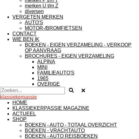
merken P t/m T
merken U t/m Z
diversen
VERGETEN MERKEN
AUTO'S
MOTOR-/BROMFIETSEN
CONTACT
WIE BEN IK
BOEKEN - EIGEN VERZAMELING - VERKOOP
OP AANVRAAG
BROCHURES - EIGEN VERZAMELING
ALPINA
MINI
FAMILIEAUTO'S
1965
OVERIGE
klassiekerpassie
HOME
KLASSIEKERPASSIE MAGAZINE
ACTUEEL
SHOP
BOEKEN - AUTO - TOTAAL OVERZICHT
BOEKEN - VRACHTAUTO
BOEKEN - AUTO REISBOEKEN