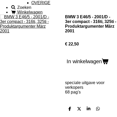
OVERIGE
Zoeken
Winkelwagen
BMW 3 E46/5 - 2001/D -
3er compact - 316ti, 325ti -
Produktargumenter März
2001
€ 22,50
In winkelwagen
speciale uitgave voor
verkopers
68 pag's
D
D
S
D
e
e
h
e