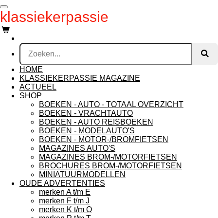
Ga
klassiekerpassie
direct
naar
de
hoofdinhoud
HOME
KLASSIEKERPASSIE MAGAZINE
ACTUEEL
SHOP
BOEKEN - AUTO - TOTAAL OVERZICHT
BOEKEN - VRACHTAUTO
BOEKEN - AUTO REISBOEKEN
BOEKEN - MODELAUTO'S
BOEKEN - MOTOR-/BROMFIETSEN
MAGAZINES AUTO'S
MAGAZINES BROM-/MOTORFIETSEN
BROCHURES BROM-/MOTORFIETSEN
MINIATUURMODELLEN
OUDE ADVERTENTIES
merken A t/m E
merken F t/m J
merken K t/m O