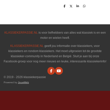
D
D
S
D
e
e
h
e
l
e
a
l
e
l
r
e
n
e
n
KLASSIEKERPASSIE.NL
is voor liefhebbers van alles wat klassiek is en een
motor en wielen heeft.
KLASSIEKERPASSIE.NL
geeft jou informatie over klassiekers, voor
klassiekers en rondom klassiekers. Het moet uitgroeien tot de grootste
klassieker-community in Nederland en België. Sluit je aan bij onze
Facebook-groep voor nog meer nieuws en leuke, interessante klassiekerinfo!
F
Y
a
o
© 2019 - 2026 klassiekerpassie
c
u
e
T
Powered by
JouwWeb
b
u
o
b
o
e
k