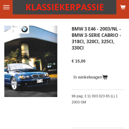
KLASSIEKERPASSIE
Ga
direct
naar
de
BMW 3 E46 - 2003/NL -
hoofdinhoud
BMW 3-SERIE CABRIO -
318CI, 320CI, 325CI,
330CI
€ 15,00
In winkelwagen
96 pag; 3 11 003 023 65 (L) 1
2003 GM