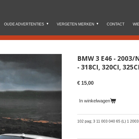
OUDE ADVERTENTIES
VERGETEN MERKEN
CONTACT
WI
BMW 3 E46 - 2003/
- 318CI, 320CI, 325C
€ 15,00
In winkelwagen
102 pag; 3 11 003 040 65 (L) 1 200