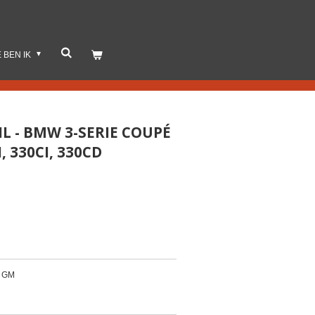
E BEN IK
NL - BMW 3-SERIE COUPÉ
I, 330CI, 330CD
3 GM