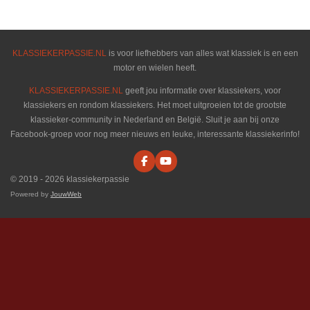
e
l
r
e
n
e
n
KLASSIEKERPASSIE.NL
is voor liefhebbers van alles wat klassiek is en een
motor en wielen heeft.
KLASSIEKERPASSIE.NL
geeft jou informatie over klassiekers, voor
klassiekers en rondom klassiekers. Het moet uitgroeien tot de grootste
klassieker-community in Nederland en België. Sluit je aan bij onze
Facebook-groep voor nog meer nieuws en leuke, interessante klassiekerinfo!
F
Y
a
o
© 2019 - 2026 klassiekerpassie
c
u
e
T
Powered by
JouwWeb
b
u
o
b
o
e
k