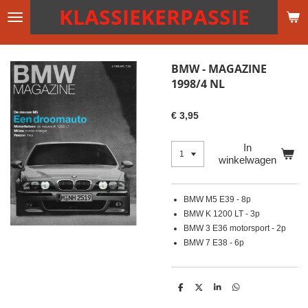
KLASSIEKERPASSIE
Ga
direct
naar
de
BMW - MAGAZINE
hoofdinhoud
1998/4 NL
€ 3,95
In
winkelwagen
BMW M5 E39 - 8p
BMW K 1200 LT - 3p
BMW 3 E36 motorsport - 2p
BMW 7 E38 - 6p
D
D
S
D
e
e
h
e
l
e
a
l