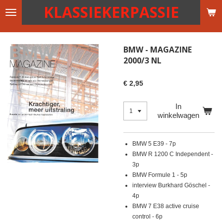
KLASSIEKERPASSIE
Ga
direct
naar
de
BMW - MAGAZINE
hoofdinhoud
2000/3 NL
€ 2,95
In
winkelwagen
BMW 5 E39 - 7p
BMW R 1200 C Independent -
3p
BMW Formule 1 - 5p
interview Burkhard Göschel -
4p
BMW 7 E38 active cruise
control - 6p