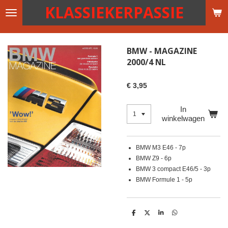
KLASSIEKERPASSIE
Ga
direct
naar
de
BMW - MAGAZINE
hoofdinhoud
2000/4 NL
€ 3,95
In
winkelwagen
BMW M3 E46 - 7p
BMW Z9 - 6p
BMW 3 compact E46/5 - 3p
BMW Formule 1 - 5p
D
D
S
D
e
e
h
e
l
e
a
l