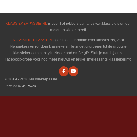
e
l
r
e
n
e
n
KLASSIEKERPASSIE.NL
is voor liefhebbers van alles wat klassiek is en een
motor en wielen heeft.
KLASSIEKERPASSIE.NL
geeft jou informatie over klassiekers, voor
klassiekers en rondom klassiekers. Het moet uitgroeien tot de grootste
klassieker-community in Nederland en België. Sluit je aan bij onze
Facebook-groep voor nog meer nieuws en leuke, interessante klassiekerinfo!
F
Y
a
o
© 2019 - 2026 klassiekerpassie
c
u
e
T
Powered by
JouwWeb
b
u
o
b
o
e
k