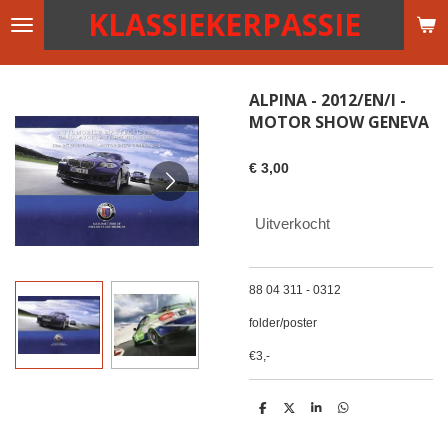
KLASSIEKERPASSIE
Ga
direct
naar
de
ALPINA - 2012/EN/I -
hoofdinhoud
MOTOR SHOW GENEVA
€ 3,00
Uitverkocht
88 04 311 - 0312
folder/poster
€3,-
D
D
S
D
e
e
h
e
l
e
a
l