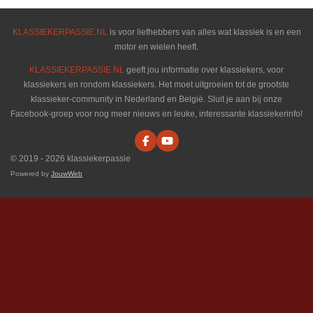
KLASSIEKERPASSIE.NL
is voor liefhebbers van alles wat klassiek is en een
motor en wielen heeft.
KLASSIEKERPASSIE.NL
geeft jou informatie over klassiekers, voor
klassiekers en rondom klassiekers. Het moet uitgroeien tot de grootste
klassieker-community in Nederland en België. Sluit je aan bij onze
Facebook-groep voor nog meer nieuws en leuke, interessante klassiekerinfo!
F
Y
a
o
© 2019 - 2026 klassiekerpassie
c
u
e
T
Powered by
JouwWeb
b
u
o
b
o
e
k