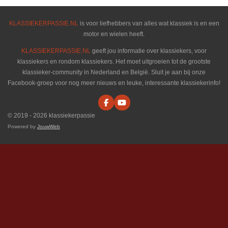
KLASSIEKERPASSIE.NL
is voor liefhebbers van alles wat klassiek is en een
motor en wielen heeft.
KLASSIEKERPASSIE.NL
geeft jou informatie over klassiekers, voor
klassiekers en rondom klassiekers. Het moet uitgroeien tot de grootste
klassieker-community in Nederland en België. Sluit je aan bij onze
Facebook-groep voor nog meer nieuws en leuke, interessante klassiekerinfo!
F
Y
a
o
© 2019 - 2026 klassiekerpassie
c
u
e
T
Powered by
JouwWeb
b
u
o
b
o
e
k