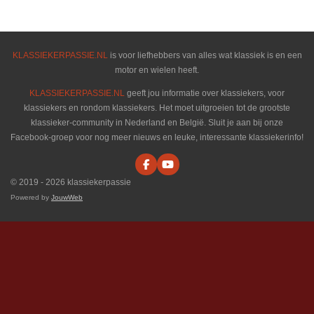
e
l
r
e
n
e
n
KLASSIEKERPASSIE.NL
is voor liefhebbers van alles wat klassiek is en een
motor en wielen heeft.
KLASSIEKERPASSIE.NL
geeft jou informatie over klassiekers, voor
klassiekers en rondom klassiekers. Het moet uitgroeien tot de grootste
klassieker-community in Nederland en België. Sluit je aan bij onze
Facebook-groep voor nog meer nieuws en leuke, interessante klassiekerinfo!
F
Y
a
o
© 2019 - 2026 klassiekerpassie
c
u
e
T
Powered by
JouwWeb
b
u
o
b
o
e
k