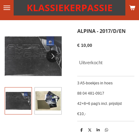
KLASSIEKERPASSIE
Ga
direct
naar
de
ALPINA - 2017/D/EN
hoofdinhoud
€ 10,00
Uitverkocht
3 A5-boekjes in hoes
88 04 481-0917
42+8+6 pag's incl. prijslijst
€10,-
D
D
S
D
e
e
h
e
l
e
a
l