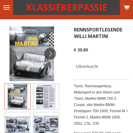
KLASSIEKERPASSIE
Ga
direct
naar
de
RENNSPORTLEGENDE
hoofdinhoud
WILLI MARTINI
€ 39,80
Uitverkocht
Tunin, Rennwagenbua,
Motorsport in den 60ern und
70ern, Martini-BMW 700 S
Coupé, alle Martini-BMW-
Prototypen 700-1800, Formel M +
Formel 2, Martini-BMW 1800,
2002, CSL, 535