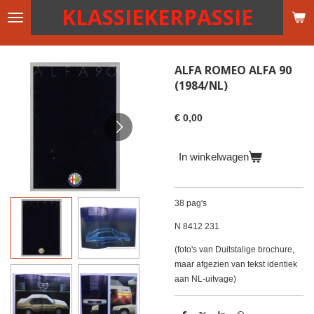
KLASSIEKERPASSIE
Ga
direct
naar
de
ALFA ROMEO ALFA 90
hoofdinhoud
(1984/NL)
€ 0,00
In winkelwagen
38 pag's
N 8412 231
(foto's van Duitstalige brochure,
maar afgezien van tekst identiek
aan NL-uitvage)