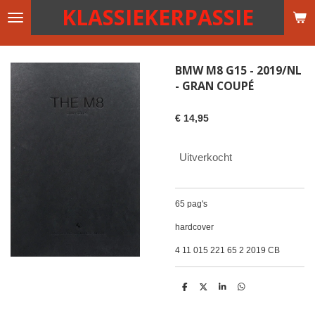
KLASSIEKERPASSIE
Ga
direct
naar
de
BMW M8 G15 - 2019/NL
hoofdinhoud
- GRAN COUPÉ
€ 14,95
Uitverkocht
65 pag's
hardcover
4 11 015 221 65 2 2019 CB
D
D
S
D
e
e
h
e
l
e
a
l