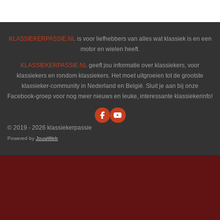
e
l
r
e
n
e
n
KLASSIEKERPASSIE.NL
is voor liefhebbers van alles wat klassiek is en een
motor en wielen heeft.
KLASSIEKERPASSIE.NL
geeft jou informatie over klassiekers, voor
klassiekers en rondom klassiekers. Het moet uitgroeien tot de grootste
klassieker-community in Nederland en België. Sluit je aan bij onze
Facebook-groep voor nog meer nieuws en leuke, interessante klassiekerinfo!
F
Y
a
o
© 2019 - 2026 klassiekerpassie
c
u
e
T
Powered by
JouwWeb
b
u
o
b
o
e
k