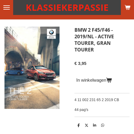
KLASSIEKERPASSIE
Ga
direct
naar
de
BMW 2 F45/F46 -
hoofdinhoud
2019/NL - ACTIVE
TOURER, GRAN
TOURER
€ 3,95
In winkelwagen
4 11 002 231 65 2 2019 CB
44 pag's
D
D
S
D
e
e
h
e
l
e
a
l