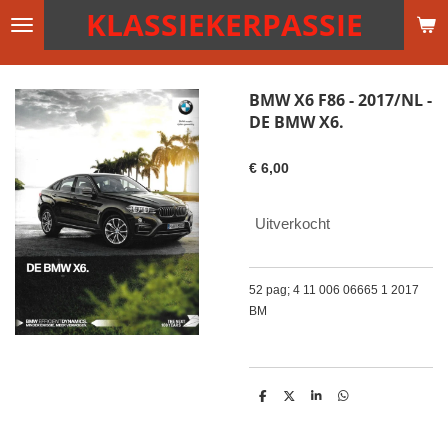
KLASSIEKERPASSIE
Ga
direct
naar
de
BMW X6 F86 - 2017/NL -
hoofdinhoud
DE BMW X6.
€ 6,00
Uitverkocht
52 pag; 4 11 006 06665 1 2017
BM
D
D
S
D
e
e
h
e
l
e
a
l
e
l
r
e