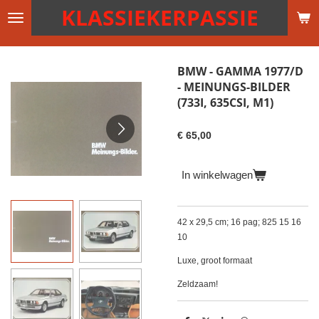
KLASSIEKERPASSIE
Ga
direct
naar
de
BMW - GAMMA 1977/D
hoofdinhoud
- MEINUNGS-BILDER
(733I, 635CSI, M1)
€ 65,00
In winkelwagen
42 x 29,5 cm; 16 pag; 825 15 16
10
Luxe, groot formaat
Zeldzaam!