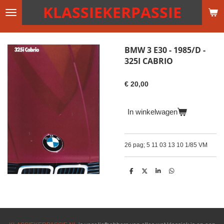
KLASSIEKERPASSIE
Ga
direct
naar
de
BMW 3 E30 - 1985/D -
hoofdinhoud
325I CABRIO
€ 20,00
In winkelwagen
26 pag; 5 11 03 13 10 1/85 VM
D
D
S
D
e
e
h
e
l
e
a
l
e
l
r
e
n
e
n