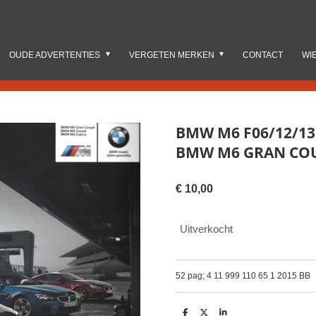
OUDE ADVERTENTIES
VERGETEN MERKEN
CONTACT
WI
BMW M6 F06/12/13 
BMW M6 GRAN COU
€ 10,00
Uitverkocht
52 pag; 4 11 999 110 65 1 2015 BB
D
D
S