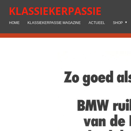
Ga
KLASSIEKERPASSIE
direct
naar
HOME
KLASSIEKERPASSIE MAGAZINE
ACTUEEL
SHOP
de
hoofdinhoud