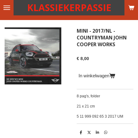
KLASSIEKERPASSIE
Ga
direct
naar
de
MINI - 2017/NL -
hoofdinhoud
COUNTRYMAN JOHN
COOPER WORKS
€ 8,00
In winkelwagen
8 pag's, folder
21 x 21 cm
5 11 999 092 65 3 2017 UM
D
D
S
D
e
e
h
e