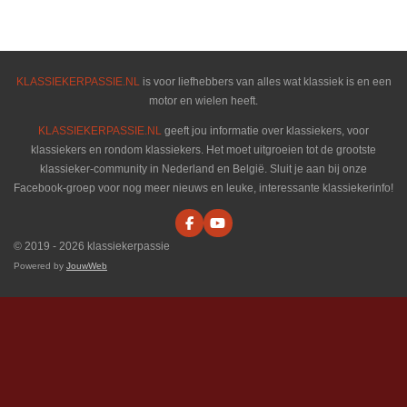
l
e
a
l
e
l
r
e
n
e
n
KLASSIEKERPASSIE.NL
is voor liefhebbers van alles wat klassiek is en een
motor en wielen heeft.
KLASSIEKERPASSIE.NL
geeft jou informatie over klassiekers, voor
klassiekers en rondom klassiekers. Het moet uitgroeien tot de grootste
klassieker-community in Nederland en België. Sluit je aan bij onze
Facebook-groep voor nog meer nieuws en leuke, interessante klassiekerinfo!
F
Y
a
o
© 2019 - 2026 klassiekerpassie
c
u
e
T
Powered by
JouwWeb
b
u
o
b
o
e
k