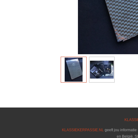
KLASSI
KLASSIEKERPASSIE.NL
geeft jou informatie
en België. S