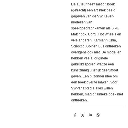
De auteur heeft met dit boek
(getracht) een artistiek beeld
gegeven van de VW Kever-
modellen van
speelgoedfabrikanten als Siku,
Matchbox, Corgi, Hot Wheels en
vele anderen. Karmann Ghia,
Scirocco, Golf en Bus ontbreken
overigens ook niet. De modellen
hebben veelal originele
gebruikssporen, wat ze een
kunstzinnig uiterlijk geeft/moet
geven. Een bijzonder idee om
een boek over te maken. Voor
VW-fanatici die alles willen
hebben, mag dit unieke boek niet
ontbreken.
D
D
S
D
e
e
h
e
l
e
a
l
e
l
r
e