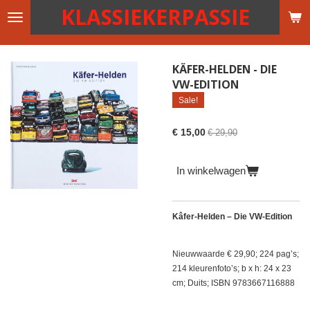
KLASSIEKERPASSIE
Ga
direct
naar
de
KÄFER-HELDEN - DIE
hoofdinhoud
VW-EDITION
Sale!
€ 15,00
€ 29,90
In winkelwagen
Kâfer-Helden – Die VW-Edition
Nieuwwaarde € 29,90; 224 pag’s;
214 kleurenfoto’s; b x h: 24 x 23
cm; Duits; ISBN 9783667116888