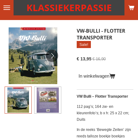
KLASSIEKERPASSIE
Ga
direct
naar
de
VW-BULLI - FLOTTER
hoofdinhoud
TRANSPORTER
Sale!
€ 13,95
€ 16,90
In winkelwagen
VW Bulli – Flotter Transporter
112 pag’s; 164 zw- en
kleurenfoto’s; b x h: 25 x 22 cm;
Duits
In de reeks ‘Bewegte Zeiten’ zijn
reeds talloze boekje boekjes