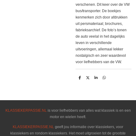
verschenen. Dit keer over de VW
bus/transporter. De boekjes
kenmerken zich door afdrukken
uit persmateriaal; brochures,
fabrieksarchief. De foto’s tonen
de auto veelal in het dagelijks
leven in verschillende
uitvoeringen, allemaal lekker
nostalgisch en zeer waardevol
voor liefhebbers van de VW.
D
D
S
D
e
e
h
e
l
e
a
l
e
l
r
e
n
e
n
KLASSIEKERPASSIE.NL
is voor liefhebbers van alles wat klassiek is en een
motor en wielen heeft.
KLASSIEKERPASSIE.NL
geeft jou informatie over klassiekers, voor
klassiekers en rondom klassiekers. Het moet uitgroeien tot de grootste