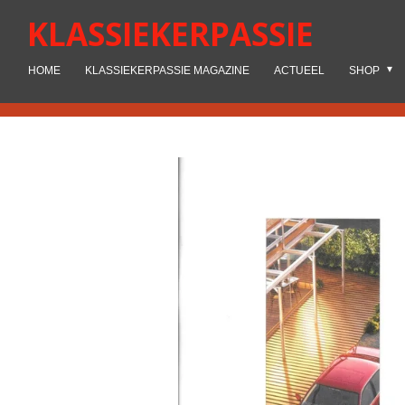
Ga
KLASSIEKERPASSIE
direct
naar
HOME
KLASSIEKERPASSIE MAGAZINE
ACTUEEL
SHOP
de
hoofdinhoud