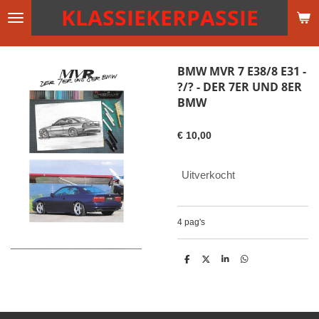
KLASSIEKERPASSIE
Ga
direct
naar
de
BMW MVR 7 E38/8 E31 -
hoofdinhoud
?/? - DER 7ER UND 8ER
BMW
€ 10,00
Uitverkocht
4 pag's
D
D
S
D
e
e
h
e
l
e
a
l
e
l
r
e
n
e
n