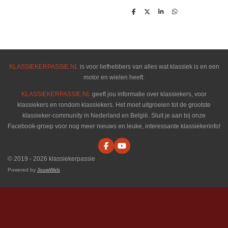
D
D
S
D
e
e
h
e
l
e
a
l
e
l
r
e
n
e
n
KLASSIEKERPASSIE.NL
is voor liefhebbers van alles wat klassiek is en een
motor en wielen heeft.
KLASSIEKERPASSIE.NL
geeft jou informatie over klassiekers, voor
klassiekers en rondom klassiekers. Het moet uitgroeien tot de grootste
klassieker-community in Nederland en België. Sluit je aan bij onze
Facebook-groep voor nog meer nieuws en leuke, interessante klassiekerinfo!
F
Y
a
o
© 2019 - 2026 klassiekerpassie
c
u
e
T
Powered by
JouwWeb
b
u
o
b
o
e
k