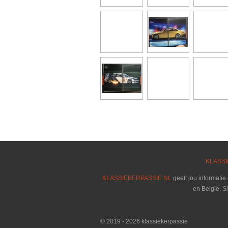
KLASSI
KLASSIEKERPASSIE.NL
geeft jou informatie
en België. S
© 2019 - 2026 klassiekerpassie