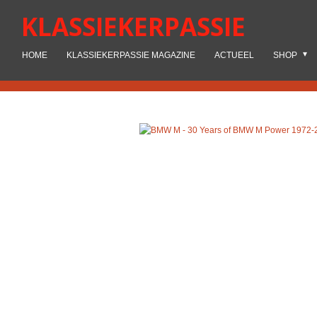
Ga
KLASSIEKERPASSIE
direct
naar
HOME
KLASSIEKERPASSIE MAGAZINE
ACTUEEL
SHOP
de
hoofdinhoud