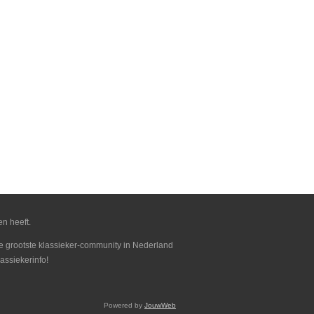
en heeft.
 de grootste klassieker-community in Nederland
assiekerinfo!
Powered by
JouwWeb